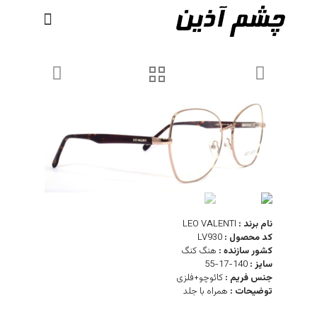
نام برند :
LEO VALENTI
کد محصول :
LV930
کشور سازنده :
هنگ کنگ
سایز :
140-17-55
جنس فریم :
کائوچو+فلزی
توضیحات :
همراه با جلد