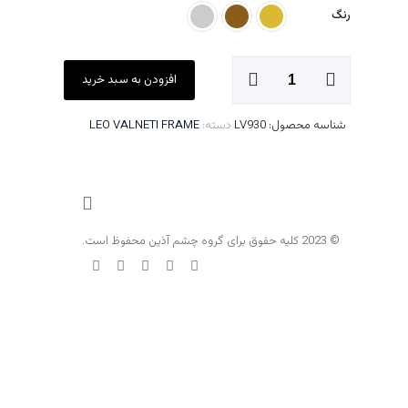
رنگ
LV930
افزودن به سبد خرید
عدد
شناسه محصول:
LV930
دسته:
LEO VALNETI FRAME
© 2023 کلیه حقوق برای گروه چشم آذین محفوظ است.